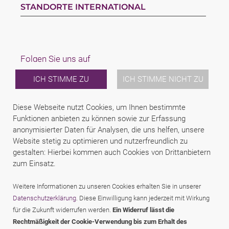
STANDORTE INTERNATIONAL
Folgen Sie uns auf
ICH STIMME ZU
ICH STIMME NICHT ZU
Linkedin
Facebook
Youtube
Diese Webseite nutzt Cookies, um Ihnen bestimmte
LAW
Funktionen anbieten zu können sowie zur Erfassung
TEAM
anonymisierter Daten für Analysen, die uns helfen, unsere
KARRIERE
Website stetig zu optimieren und nutzerfreundlich zu
ÜBER UNS
gestalten: Hierbei kommen auch Cookies von Drittanbietern
INTERNATIONAL
zum Einsatz.
NEWS & JUSFUL
VERANSTALTUNGEN
KONTAKT
Weitere Informationen zu unseren Cookies erhalten Sie in unserer
Datenschutzerklärung
. Diese Einwilligung kann jederzeit mit Wirkung
für die Zukunft widerrufen werden.
Ein Widerruf lässt die
2026 (C) SCHINDHELM AVOCATS ET RECHTSANWÄLTE SAS
Rechtmäßigkeit der Cookie-Verwendung bis zum Erhalt des
DISCLAIMER