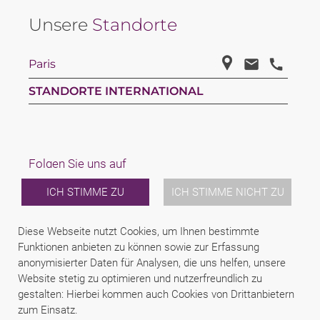
Unsere
Standorte
Paris
STANDORTE INTERNATIONAL
Folgen Sie uns auf
ICH STIMME ZU
ICH STIMME NICHT ZU
Linkedin
Facebook
Youtube
Diese Webseite nutzt Cookies, um Ihnen bestimmte
LAW
Funktionen anbieten zu können sowie zur Erfassung
TEAM
anonymisierter Daten für Analysen, die uns helfen, unsere
KARRIERE
Website stetig zu optimieren und nutzerfreundlich zu
ÜBER UNS
gestalten: Hierbei kommen auch Cookies von Drittanbietern
INTERNATIONAL
zum Einsatz.
NEWS & JUSFUL