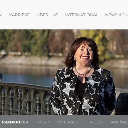
fnen
Menü öffnen
Menü öffnen
Menü öffnen
M
KARRIERE
ÜBER UNS
INTERNATIONAL
NEWS & J
FRANKREICH
ITALIEN
ÖSTERREICH
POLEN
RUMÄNI