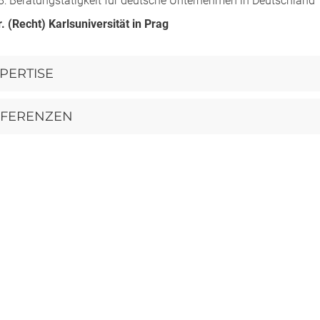
: Beratungstätigkeit für deutsche Unternehmen in Deutschland
. (Recht) Karlsuniversität in Prag
PERTISE
EFERENZEN