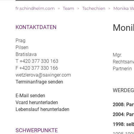
fr.schindhelm.com
Team
Tschechien
Monika We
>
>
>
Monik
KONTAKTDATEN
Prag
Pilsen
Bratislava
Mgr.
T
+420 377 330 163
Rechtsanw
F
+420 377 330 166
Partnerin
wetzlerova@saxinger.com
Terminanfrage senden
WERDE
E-Mail senden
Vcard herunterladen
2008: Par
Lebenslauf herunterladen
2004: Par
1998: sel
SCHWERPUNKTE