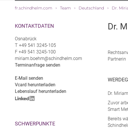
fr.schindhelm.com
Team
Deutschland
Dr. Mi
>
>
>
Dr. 
KONTAKTDATEN
Osnabrück
T
+49 541 3245-105
F
+49 541 3245-100
Rechtsanw
miriam.boehm@schindhelm.com
Partnerin
Terminanfrage senden
E-Mail senden
WERDE
Vcard herunterladen
Lebenslauf herunterladen
Dr. Miriam
Zuvor arb
Smart Met
Bereits w
SCHWERPUNKTE
Schindhel