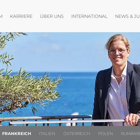
fnen
Menü öffnen
Menü öffnen
Menü öffnen
M
KARRIERE
ÜBER UNS
INTERNATIONAL
NEWS & J
FRANKREICH
ITALIEN
ÖSTERREICH
POLEN
RUMÄNI