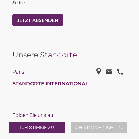
Sie
hier
.
Unsere
Standorte
Paris
STANDORTE INTERNATIONAL
Folgen Sie uns auf
ICH STIMME ZU
ICH STIMME NICHT ZU
Linkedin
Facebook
Youtube