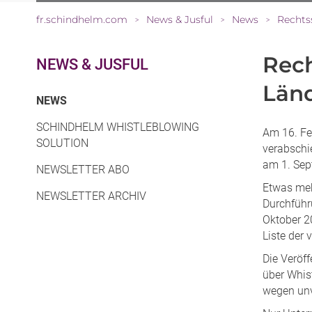
fr.schindhelm.com
News & Jusful
News
Rechts
>
>
>
Rech
NEWS & JUSFUL
Länd
(CURRENT)
NEWS
SCHINDHELM WHISTLEBLOWING
Am 16. Fe
SOLUTION
verabschi
am 1. Sep
NEWSLETTER ABO
Etwas meh
NEWSLETTER ARCHIV
Durchführ
Oktober 2
Liste der
Die Veröf
über Whis
wegen unv