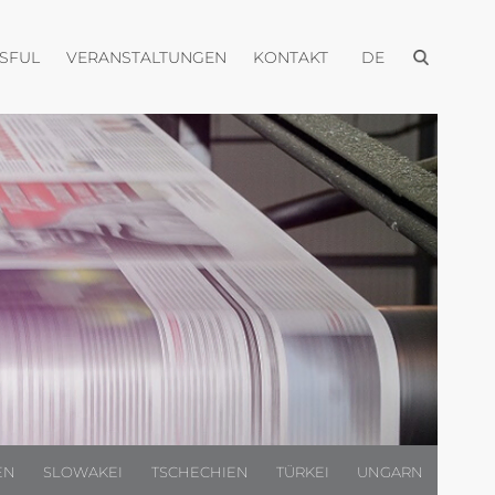
Menü öffnen
Menü öffnen
Menü öffnen
Menü öffnen
USFUL
VERANSTALTUNGEN
KONTAKT
DE
EN
SLOWAKEI
TSCHECHIEN
TÜRKEI
UNGARN