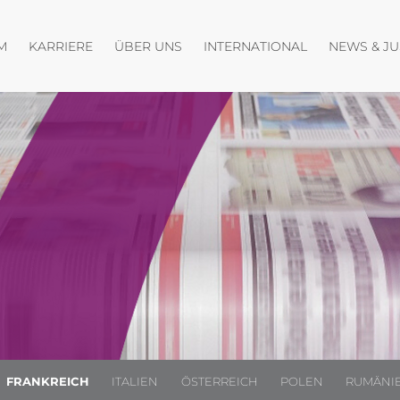
fnen
Menü öffnen
Menü öffnen
Menü öffnen
M
KARRIERE
ÜBER UNS
INTERNATIONAL
NEWS & J
FRANKREICH
ITALIEN
ÖSTERREICH
POLEN
RUMÄNI