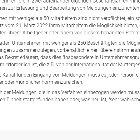
nehmen, die in zwei aufeinanderfolgenden Geschäftsjahren mindes
hren zur Erfassung und Bearbeitung von Meldungen einzurichten
en mit weniger als 50 Mitarbeitern sind nicht verpflichtet, ein
z vom 21. März 2022 ihren Mitarbeitern die Möglichkeit bieten, 
ten, ihrem Arbeitgeber oder einem von diesem benannten Refer
 hatten Unternehmen mit weniger als 250 Beschäftigten die Mögli
ngen zusammenzulegen, vorbehaltlich einer "übereinstimmenden
Das Dekret erläutert, dass dies "insbesondere in Unternehmensgr
rn erforderlich ist, die z.B. von der Internationalität der Mutterg
ne Kanal für den Eingang von Meldungen muss es jeder Person er
her oder mündlicher Form einzureichen.
h der Meldungen, die in das Verfahren einbezogen werden müssen,
en Einheit stattgefunden haben oder, was neu ist, "sehr wahrsche