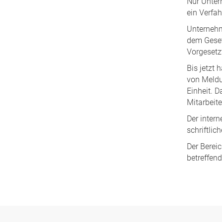
Nur Unter
ein Verfa
Unternehm
dem Geset
Vorgesetz
Bis jetzt
von Meldu
Einheit. 
Mitarbeite
Der inter
schriftlic
Der Bereic
betreffend