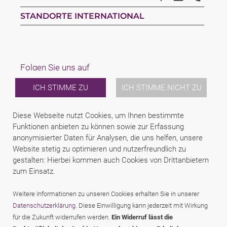
STANDORTE INTERNATIONAL
Folgen Sie uns auf
ICH STIMME ZU
ICH STIMME NICHT ZU
Linkedin
Facebook
Youtube
Diese Webseite nutzt Cookies, um Ihnen bestimmte
LAW
Funktionen anbieten zu können sowie zur Erfassung
TEAM
anonymisierter Daten für Analysen, die uns helfen, unsere
KARRIERE
Website stetig zu optimieren und nutzerfreundlich zu
ÜBER UNS
gestalten: Hierbei kommen auch Cookies von Drittanbietern
INTERNATIONAL
zum Einsatz.
NEWS & JUSFUL
VERANSTALTUNGEN
KONTAKT
Weitere Informationen zu unseren Cookies erhalten Sie in unserer
Datenschutzerklärung
. Diese Einwilligung kann jederzeit mit Wirkung
für die Zukunft widerrufen werden.
Ein Widerruf lässt die
2026 (C) SCHINDHELM AVOCATS ET RECHTSANWÄLTE SAS