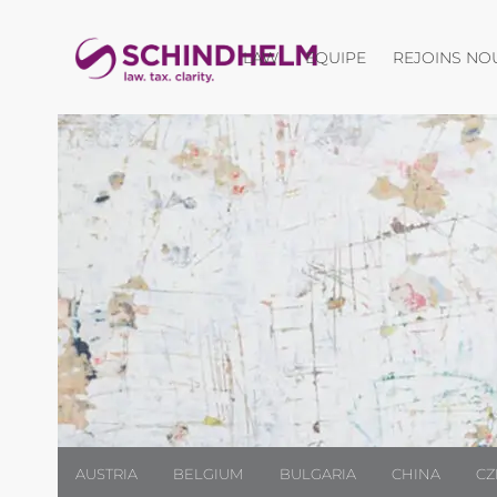
Ouvrir le menu
LAW
EQUIPE
REJOINS NO
AUSTRIA
BELGIUM
BULGARIA
CHINA
CZ