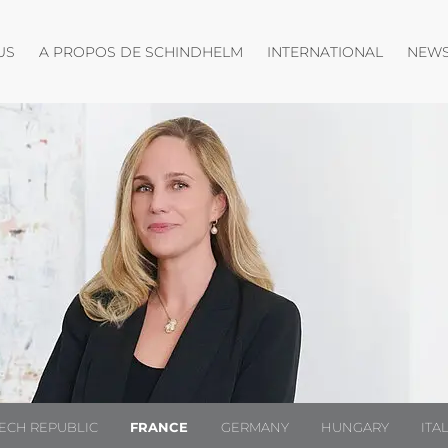
Ouvrir le menu
Ouvrir le menu
Ouvrir l
US
A PROPOS DE SCHINDHELM
INTERNATIONAL
NEWS
ECH REPUBLIC
FRANCE
GERMANY
HUNGARY
ITA