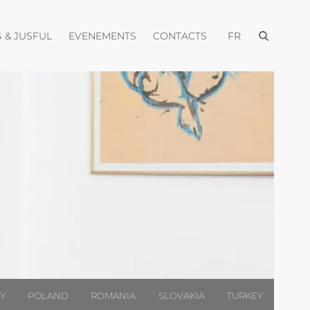
Ouvrir le me
e menu
Ouvrir le menu
Ouvrir le menu
Ouvrir le menu
 & JUSFUL
EVENEMENTS
CONTACTS
FR
LY
POLAND
ROMANIA
SLOVAKIA
TURKEY