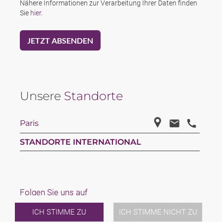
Nähere Informationen zur Verarbeitung Ihrer Daten finden
Sie
hier
.
Unsere
Standorte
Paris
STANDORTE INTERNATIONAL
Folgen Sie uns auf
ICH STIMME ZU
ICH STIMME NICHT ZU
Linkedin
Facebook
Youtube